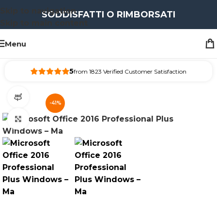
Skip to navigation
SODDISFATTI O RIMBORSATI
Skip to main content
Menu
5
from 1823 Verified Customer Satisfaction
360 vista del prodotto
-41%
Clicca per ingrandire