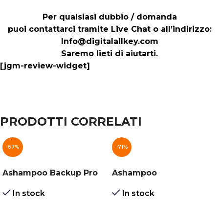
Per qualsiasi dubbio / domanda
puoi contattarci tramite Live Chat o all’indirizzo:
Info@digitalallkey.com
Saremo lieti di aiutarti.
[jgm-review-widget]
Recensioni dei clienti
PRODOTTI CORRELATI
microsoft office 2016 professional plus windows ma
-67%
-71%
ALESSANDRO LAUDATI
Rating: 4/5
Ashampoo Backup Pro
Ashampoo
16
Winoptimizer
Microsoft Office 2016 Professional Plus Windows -
In stock
In stock
Sun Feb 04 2024 09:56:25 GMT+0000 (Coordinated U