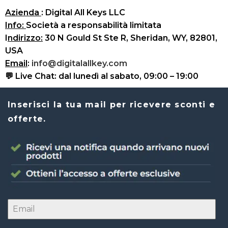
Azienda
:
Digital All Keys LLC
Info
:
Società a responsabilità limitata
I
ndirizzo:
30 N Gould St Ste R, Sheridan, WY, 82801,
USA
Email
:
info@digitalallkey.com
💬
Live Chat:
dal lunedì al sabato, 09:00 – 19:00
Inserisci la tua mail per ricevere sconti e
offerte.