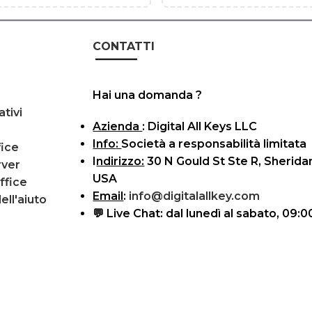
CONTATTI
Hai una domanda ?
tivi
Azienda
:
Digital All Keys LLC
Info
:
Società a responsabilità limitata
fice
I
ndirizzo:
30 N Gould St Ste R, Sherida
ver
USA
ffice
Email
:
info@digitalallkey.com
ell'aiuto
💬
Live Chat:
dal lunedì al sabato, 09:0