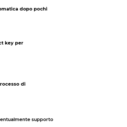
utomatica dopo pochi
ct key per
processo di
eventualmente supporto