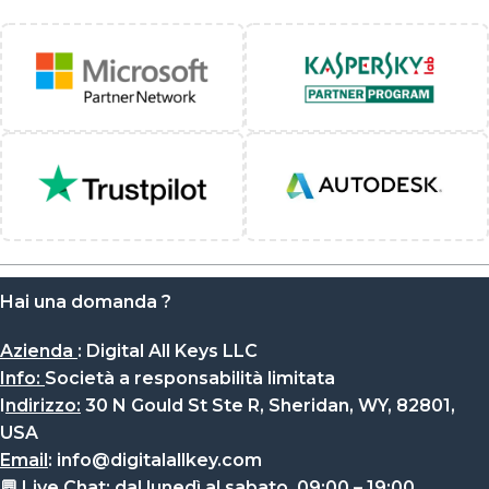
Hai una domanda ?
Azienda
:
Digital All Keys LLC
Info
:
Società a responsabilità limitata
I
ndirizzo:
30 N Gould St Ste R, Sheridan, WY, 82801,
USA
Email
:
info@digitalallkey.com
💬
Live Chat:
dal lunedì al sabato, 09:00 – 19:00