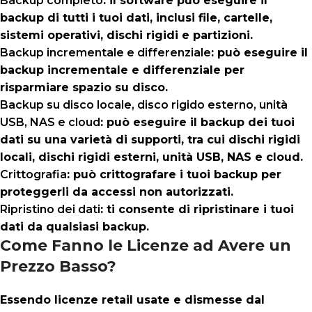
Backup completo
: il software può eseguire il
backup di tutti i tuoi dati, inclusi file, cartelle,
sistemi operativi, dischi rigidi e partizioni.
Backup incrementale e differenziale
: può eseguire il
backup incrementale e differenziale per
risparmiare spazio su disco.
Backup su disco locale, disco rigido esterno, unità
USB, NAS e cloud
: può eseguire il backup dei tuoi
dati su una varietà di supporti, tra cui dischi rigidi
locali, dischi rigidi esterni, unità USB, NAS e cloud.
Crittografia
: può crittografare i tuoi backup per
proteggerli da accessi non autorizzati.
Ripristino dei dati
: ti consente di ripristinare i tuoi
dati da qualsiasi backup.
Come Fanno le Licenze ad Avere un
Prezzo Basso?
Essendo licenze retail usate e dismesse dal