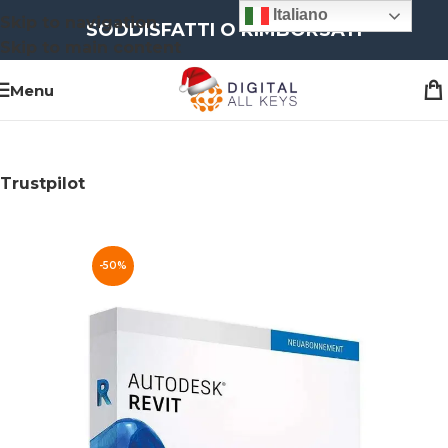
Italiano
Skip to navigation
SODDISFATTI O RIMBORSATI
Skip to main content
Menu
Trustpilot
-50%