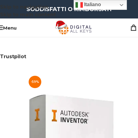
Italiano
Skip to navigation
SODDISFATTI O RIMBORSATI
Skip to main content
Menu
Trustpilot
-59%