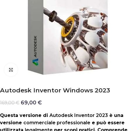
Clicca per ingrandire
Autodesk Inventor Windows 2023
69,00
€
169,00
€
Questa versione di
Autodesk Inventor 2023
è una
versione
commerciale professionale
e può essere
utilizzata
legalmente
per scopi pratici. Comprende