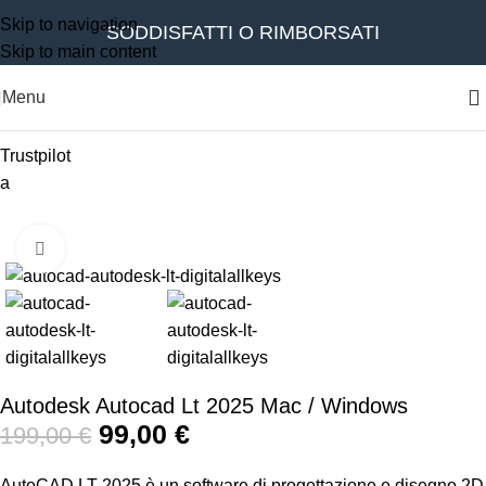
Skip to navigation
SODDISFATTI O RIMBORSATI
Skip to main content
Menu
Trustpilot
a
-50%
Clicca per ingrandire
Autodesk Autocad Lt 2025 Mac / Windows
99,00
€
199,00
€
AutoCAD LT 2025 è un software di progettazione e disegno 2D