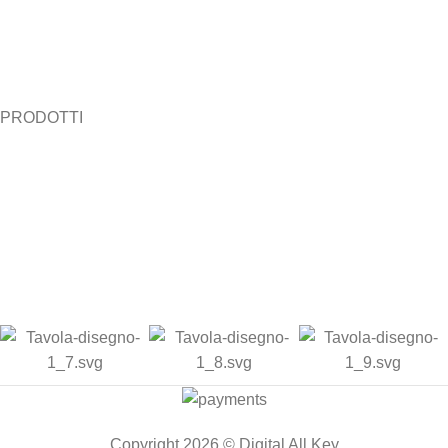
Politica di pagamento
Contattaci
FAQ
Blog
PRODOTTI
Autodesk
Sistemi operativi
Antivirus
Pacchetti office
Windows server
Programmi office
Attivazione dell'aiuto
Copyright 2026 © Digital All Key