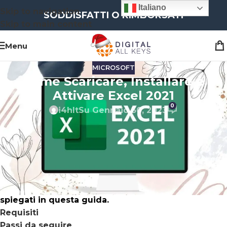
Italiano
Skip to navigation
SODDISFATTI O RIMBORSATI
Skip to main content
Menu
MICROSOFT
Come Scaricare, Installare e
Attivare Excel 2021
0
i4hlt
Su Gennaio 30, 2023
Introduzione: Come strumento di analisi e
documentazione dei dati, Microsoft Excel è un
software prezioso che può essere utilizzato da
chiunque. Le “celle” sono le intersezioni di due
colonne e una riga in un foglio di calcolo Excel. Il
download e l’installazione di Excel 2021 sono
spiegati in questa guida.
Requisiti
Passi da seguire