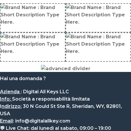
Hai una domanda ?
Azienda
:
Digital All Keys LLC
Info
:
Società a responsabilità limitata
I
ndirizzo:
30 N Gould St Ste R, Sheridan, WY, 82801,
USA
Email
:
info@digitalallkey.com
💬
Live Chat:
dal lunedì al sabato, 09:00 – 19:00